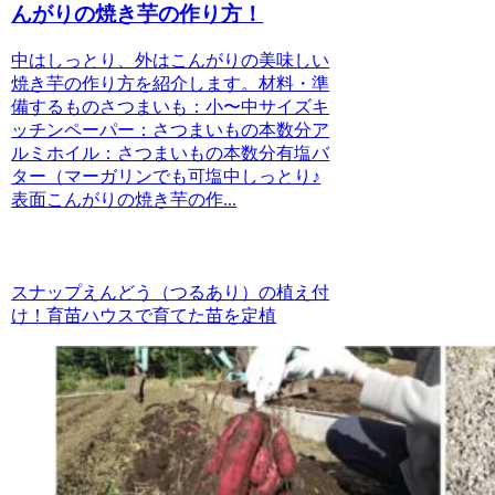
んがりの焼き芋の作り方！
中はしっとり、外はこんがりの美味しい
焼き芋の作り方を紹介します。材料・準
備するものさつまいも：小〜中サイズキ
ッチンペーパー：さつまいもの本数分ア
ルミホイル：さつまいもの本数分有塩バ
ター（マーガリンでも可塩中しっとり♪
表面こんがりの焼き芋の作...
スナップえんどう（つるあり）の植え付
け！育苗ハウスで育てた苗を定植