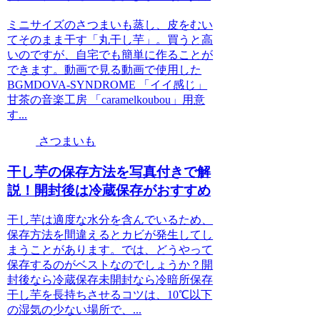
ミニサイズのさつまいも蒸し、皮をむい
てそのまま干す「丸干し芋」。買うと高
いのですが、自宅でも簡単に作ることが
できます。動画で見る動画で使用した
BGMDOVA-SYNDROME 「イイ感じ」
甘茶の音楽工房 「caramelkoubou」用意
す...
さつまいも
干し芋の保存方法を写真付きで解
説！開封後は冷蔵保存がおすすめ
干し芋は適度な水分を含んでいるため、
保存方法を間違えるとカビが発生してし
まうことがあります。では、どうやって
保存するのがベストなのでしょうか？開
封後なら冷蔵保存未開封なら冷暗所保存
干し芋を長持ちさせるコツは、10℃以下
の湿気の少ない場所で、...