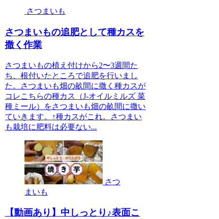
さつまいも
さつまいもの追肥として種カスを
撒く作業
さつまいもの植え付けから2〜3週間た
ち、根付いたところで追肥を行いまし
た。さつまいも畑の畝間に撒く種カスが
コレこちらの種カス（J-オイルミルズ 菜
種ミール）をさつまいも畑の畝間に撒い
ていきます。↑種カスがこれ。さつまい
も栽培に肥料は必要ない...
さつ
まいも
【動画あり】中しっとり♪表面こ