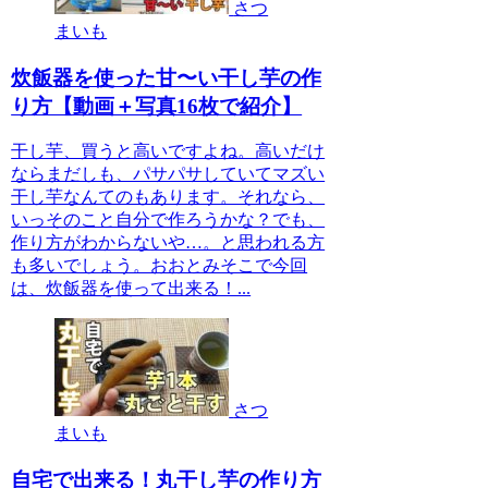
さつ
まいも
炊飯器を使った甘〜い干し芋の作
り方【動画＋写真16枚で紹介】
干し芋、買うと高いですよね。高いだけ
ならまだしも、パサパサしていてマズい
干し芋なんてのもあります。それなら、
いっそのこと自分で作ろうかな？でも、
作り方がわからないや…。と思われる方
も多いでしょう。おおとみそこで今回
は、炊飯器を使って出来る！...
さつ
まいも
自宅で出来る！丸干し芋の作り方