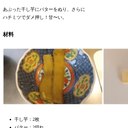
あぶった干し芋にバターをぬり、さらに
ハチミツでダメ押し！甘〜い。
材料
干し芋：2枚
バター：2切れ