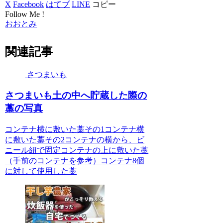
X
Facebook
はてブ
LINE
コピー
Follow Me !
おおとみ
関連記事
さつまいも
さつまいも土の中へ貯蔵した際の
藁の写真
コンテナ横に敷いた藁その1コンテナ横
に敷いた藁その2コンテナの横から、ビ
ニール紐で固定コンテナの上に敷いた藁
（手前のコンテナを参考）コンテナ8個
に対して使用した藁